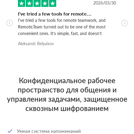
2026/03/30
I've tried a few tools for remote…
Отл
I've tried a few tools for remote teamwork, and
Отли
Remote.Team turned out to be one of the most
же 
convenient ones. It’s simple, fast, and doesn’t
кот
overwhelm you with unnecessary features.I like how
фун
Aleksandr Belyakov
Stan
easy it is to assign tasks, leave comments, and stay in
скв
sync with the team. Everything feels straightforward
обс
and logical.Good option if you need something
боя
practical for everyday work.
Конфиденциальное рабочее
пространство для общения и
управления задачами, защищенное
сквозным шифрованием
Умная система напоминаний