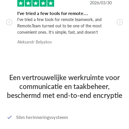
2026/03/30
I've tried a few tools for remote…
Отл
I've tried a few tools for remote teamwork, and
Отли
Remote.Team turned out to be one of the most
же 
convenient ones. It’s simple, fast, and doesn’t
кот
overwhelm you with unnecessary features.I like how
фун
Aleksandr Belyakov
Stan
easy it is to assign tasks, leave comments, and stay in
скв
sync with the team. Everything feels straightforward
обс
and logical.Good option if you need something
боя
practical for everyday work.
Een vertrouwelijke werkruimte voor
communicatie en taakbeheer,
beschermd met end-to-end encryptie
Slim herinneringssysteem