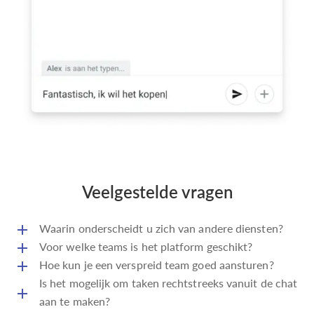
Veelgestelde vragen
Waarin onderscheidt u zich van andere diensten?
We bieden wat de giganten (Microsoft Teams, Slack,
Voor welke teams is het platform geschikt?
Basecamp, enz.) zijn vergeten — rust in je hoofd. Kalm
Het is een universeel hulpmiddel voor alle teams — van
Hoe kun je een verspreid team goed aansturen?
samenwerken zonder meldingspam en met betrouwbare
bedrijven tot onderwijs en overheidsstructuren. Het
De sleutel tot succes is asynchrone communicatie.
Is het mogelijk om taken rechtstreeks vanuit de chat
gegevensbescherming (end-to-end encryptie), zodat je je
vervangt omslachtige e-mail, vereenvoudigt goedkeuringen
Remote.Team helpt teams resultaten te bereiken via
aan te maken?
kunt concentreren op belangrijke taken en resultaten kunt
en maakt het mogelijk om taken van werknemers te volgen,
georganiseerde discussies, zonder tijd te verspillen aan