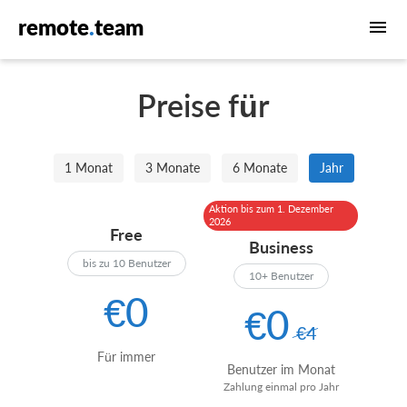
remote
.
team
Preise für
1 Monat
3 Monate
6 Monate
Jahr
Aktion bis zum 1. Dezember
2026
Free
Business
bis zu 10 Benutzer
10+ Benutzer
€0
€0
€4
Für immer
Benutzer im Monat
Zahlung einmal pro Jahr